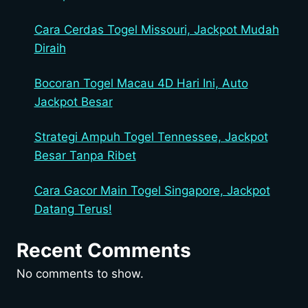
Cara Cerdas Togel Missouri, Jackpot Mudah
Diraih
Bocoran Togel Macau 4D Hari Ini, Auto
Jackpot Besar
Strategi Ampuh Togel Tennessee, Jackpot
Besar Tanpa Ribet
Cara Gacor Main Togel Singapore, Jackpot
Datang Terus!
Recent Comments
No comments to show.