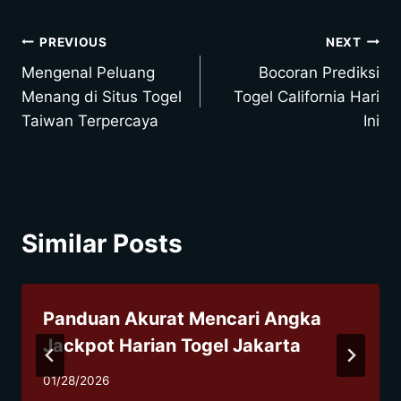
Post
PREVIOUS
NEXT
Mengenal Peluang
Bocoran Prediksi
navigation
Menang di Situs Togel
Togel California Hari
Taiwan Terpercaya
Ini
Similar Posts
Panduan Akurat Mencari Angka
Jackpot Harian Togel Jakarta
01/28/2026