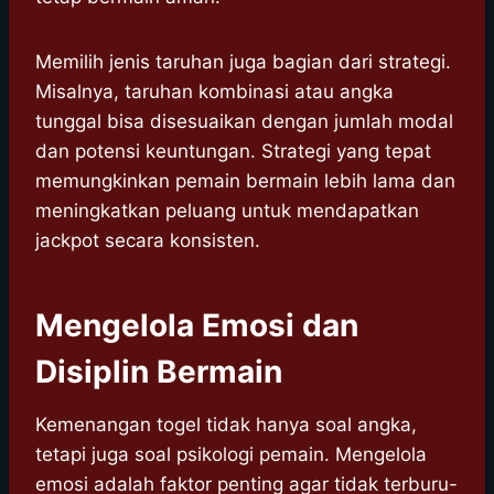
Memilih jenis taruhan juga bagian dari strategi.
Misalnya, taruhan kombinasi atau angka
tunggal bisa disesuaikan dengan jumlah modal
dan potensi keuntungan. Strategi yang tepat
memungkinkan pemain bermain lebih lama dan
meningkatkan peluang untuk mendapatkan
jackpot secara konsisten.
Mengelola Emosi dan
Disiplin Bermain
Kemenangan togel tidak hanya soal angka,
tetapi juga soal psikologi pemain. Mengelola
emosi adalah faktor penting agar tidak terburu-