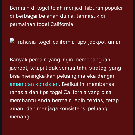
h
a
e
e
k
i
h
a
c
s
l
y
n
a
Bermain di togel telah menjadi hiburan populer
t
e
s
e
p
e
r
di berbagai belahan dunia, termasuk di
s
b
e
g
e
e
permainan togel California.
A
o
n
r
p
o
g
a
p
k
e
m
r
Banyak pemain yang ingin memenangkan
jackpot, tetapi tidak semua tahu strategi yang
bisa meningkatkan peluang mereka dengan
aman dan konsisten
. Berikut ini membahas
rahasia dan tips togel California yang bisa
membantu Anda bermain lebih cerdas, tetap
aman, dan menjaga konsistensi peluang
menang.