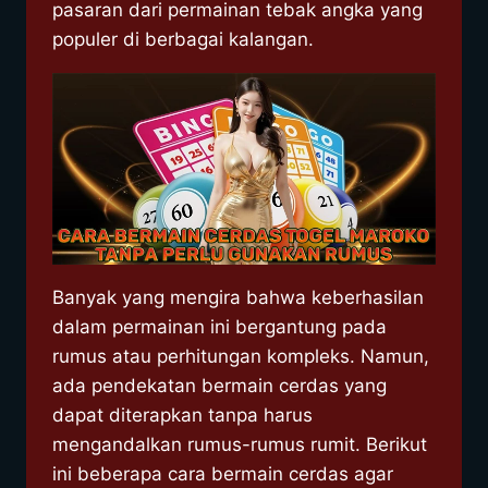
pasaran dari permainan tebak angka yang
populer di berbagai kalangan.
Banyak yang mengira bahwa keberhasilan
dalam permainan ini bergantung pada
rumus atau perhitungan kompleks. Namun,
ada pendekatan bermain cerdas yang
dapat diterapkan tanpa harus
mengandalkan rumus-rumus rumit. Berikut
ini beberapa cara bermain cerdas agar