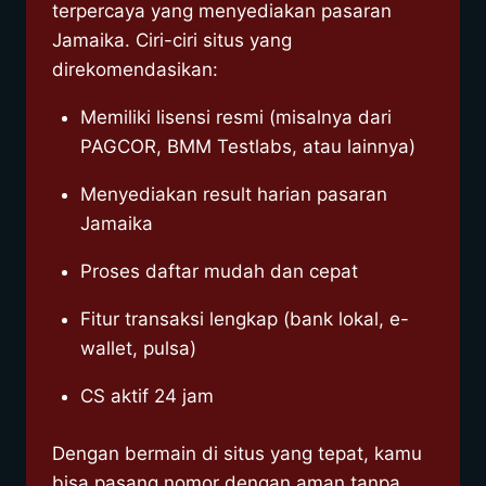
terpercaya yang menyediakan pasaran
Jamaika. Ciri-ciri situs yang
direkomendasikan:
Memiliki lisensi resmi (misalnya dari
PAGCOR, BMM Testlabs, atau lainnya)
Menyediakan result harian pasaran
Jamaika
Proses daftar mudah dan cepat
Fitur transaksi lengkap (bank lokal, e-
wallet, pulsa)
CS aktif 24 jam
Dengan bermain di situs yang tepat, kamu
bisa pasang nomor dengan aman tanpa