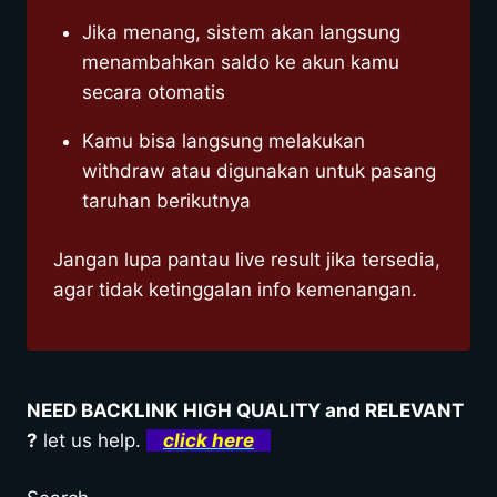
Jika menang, sistem akan langsung
menambahkan saldo ke akun kamu
secara otomatis
Kamu bisa langsung melakukan
withdraw atau digunakan untuk pasang
taruhan berikutnya
Jangan lupa pantau live result jika tersedia,
agar tidak ketinggalan info kemenangan.
NEED BACKLINK HIGH QUALITY and RELEVANT
?
let us help.
click here