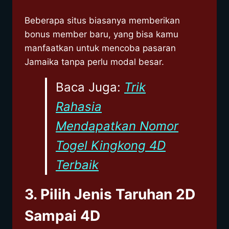
Beberapa situs biasanya memberikan
bonus member baru, yang bisa kamu
manfaatkan untuk mencoba pasaran
Jamaika tanpa perlu modal besar.
Baca Juga:
Trik
Rahasia
Mendapatkan Nomor
Togel Kingkong 4D
Terbaik
3. Pilih Jenis Taruhan 2D
Sampai 4D