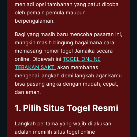
menjadi opsi tambahan yang patut dicoba
oleh pemain pemula maupun
berpengalaman.
Bagi yang masih baru mencoba pasaran ini,
mungkin masih bingung bagaimana cara
memasang nomor togel Jamaika secara
online. Dibawah ini
TOGEL ONLINE
TEBAKAN SAKTI
akan membahas
mengenai langkah demi langkah agar kamu
bisa pasang angka dengan mudah, cepat,
dan aman.
1. Pilih Situs Togel Resmi
Langkah pertama yang wajib dilakukan
adalah memilih situs togel online