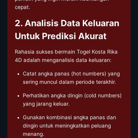
cepat.
2. Analisis Data Keluaran
Untuk Prediksi Akurat
Rahasia sukses bermain Togel Kosta Rika
4D adalah menganalisis data keluaran:
Catat angka panas (hot numbers) yang
sering muncul dalam periode terakhir.
Perhatikan angka dingin (cold numbers)
yang jarang keluar.
Gunakan kombinasi angka panas dan
dingin untuk meningkatkan peluang
menang.