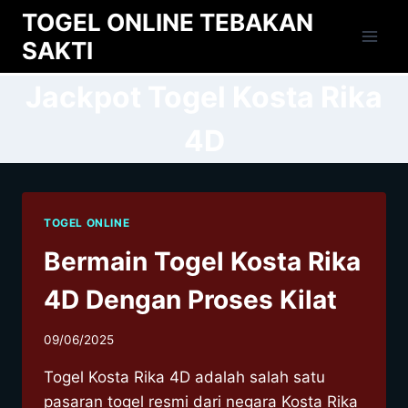
Skip
TOGEL ONLINE TEBAKAN
to
SAKTI
content
Jackpot Togel Kosta Rika
4D
TOGEL ONLINE
Bermain Togel Kosta Rika
4D Dengan Proses Kilat
09/06/2025
Togel Kosta Rika 4D adalah salah satu
pasaran togel resmi dari negara Kosta Rika