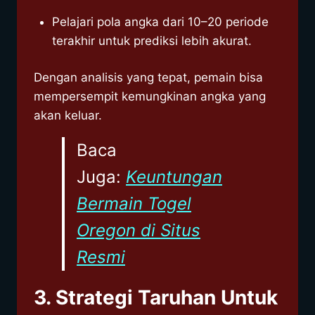
Pelajari pola angka dari 10–20 periode
terakhir untuk prediksi lebih akurat.
Dengan analisis yang tepat, pemain bisa
mempersempit kemungkinan angka yang
akan keluar.
Baca
Juga:
Keuntungan
Bermain Togel
Oregon di Situs
Resmi
3. Strategi Taruhan Untuk