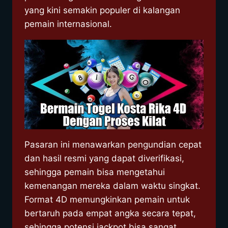
yang kini semakin populer di kalangan
pemain internasional.
Pasaran ini menawarkan pengundian cepat
dan hasil resmi yang dapat diverifikasi,
sehingga pemain bisa mengetahui
kemenangan mereka dalam waktu singkat.
Format 4D memungkinkan pemain untuk
bertaruh pada empat angka secara tepat,
sehingga potensi jackpot bisa sangat