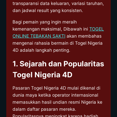
transparansi data keluaran, variasi taruhan,
dan jadwal result yang konsisten.
Bagi pemain yang ingin meraih
kemenangan maksimal, Dibawah ini
TOGEL
ONLINE TEBAKAN SAKTI
akan membahas
mengenai rahasia bermain di Togel Nigeria
4D adalah langkah penting.
1. Sejarah dan Popularitas
Togel Nigeria 4D
Pasaran Togel Nigeria 4D mulai dikenal di
dunia maya ketika operator internasional
memasukkan hasil undian resmi Nigeria ke
dalam daftar pasaran mereka.
Popularitasnya meningkat karena hadiah