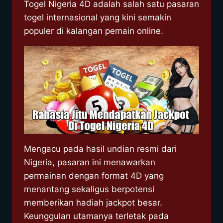
Togel Nigeria 4D adalah salah satu pasaran
togel internasional yang kini semakin
populer di kalangan pemain online.
Mengacu pada hasil undian resmi dari
Nigeria, pasaran ini menawarkan
permainan dengan format 4D yang
menantang sekaligus berpotensi
memberikan hadiah jackpot besar.
Keunggulan utamanya terletak pada