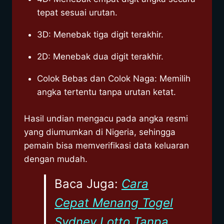
tepat sesuai urutan.
3D: Menebak tiga digit terakhir.
2D: Menebak dua digit terakhir.
Colok Bebas dan Colok Naga: Memilih
angka tertentu tanpa urutan ketat.
Hasil undian mengacu pada angka resmi
yang diumumkan di Nigeria, sehingga
pemain bisa memverifikasi data keluaran
dengan mudah.
Baca Juga:
Cara
Cepat Menang Togel
Sydney Lotto Tanpa