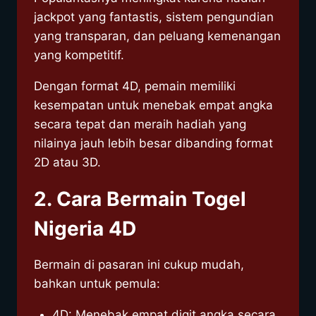
jackpot yang fantastis, sistem pengundian
yang transparan, dan peluang kemenangan
yang kompetitif.
Dengan format 4D, pemain memiliki
kesempatan untuk menebak empat angka
secara tepat dan meraih hadiah yang
nilainya jauh lebih besar dibanding format
2D atau 3D.
2. Cara Bermain Togel
Nigeria 4D
Bermain di pasaran ini cukup mudah,
bahkan untuk pemula:
4D: Menebak empat digit angka secara