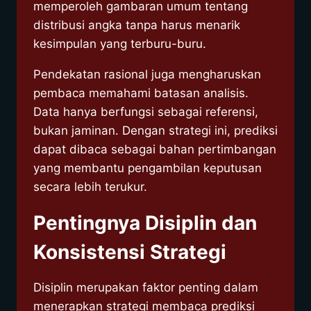
memperoleh gambaran umum tentang
distribusi angka tanpa harus menarik
kesimpulan yang terburu-buru.
Pendekatan rasional juga mengharuskan
pembaca memahami batasan analisis.
Data hanya berfungsi sebagai referensi,
bukan jaminan. Dengan strategi ini, prediksi
dapat dibaca sebagai bahan pertimbangan
yang membantu pengambilan keputusan
secara lebih terukur.
Pentingnya Disiplin dan
Konsistensi Strategi
Disiplin merupakan faktor penting dalam
menerapkan strategi membaca prediksi