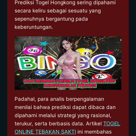
Prediksi Togel Hongkong sering dipahami
secara keliru sebagai sesuatu yang
sepenuhnya bergantung pada
keberuntungan.
Padahal, para analis berpengalaman
menilai bahwa prediksi dapat dibaca dan
dipahami melalui strategi yang rasional,
terukur, serta berbasis data. Artikel
TOGEL
ONLINE TEBAKAN SAKTI
ini membahas