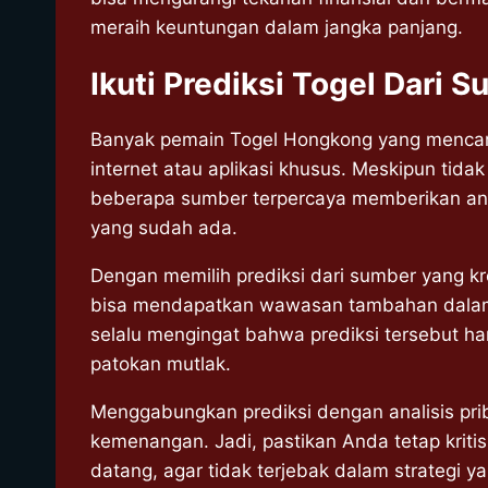
meraih keuntungan dalam jangka panjang.
Ikuti Prediksi Togel Dari 
Banyak pemain Togel Hongkong yang mencari 
internet atau aplikasi khusus. Meskipun tid
beberapa sumber terpercaya memberikan anal
yang sudah ada.
Dengan memilih prediksi dari sumber yang kr
bisa mendapatkan wawasan tambahan dalam 
selalu mengingat bahwa prediksi tersebut ha
patokan mutlak.
Menggabungkan prediksi dengan analisis pr
kemenangan. Jadi, pastikan Anda tetap kriti
datang, agar tidak terjebak dalam strategi ya