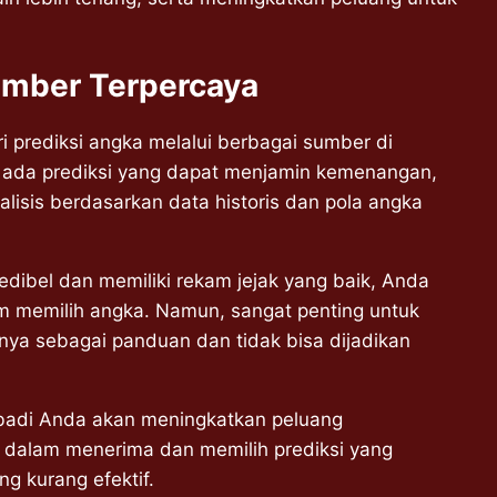
Sumber Terpercaya
prediksi angka melalui berbagai sumber di
ak ada prediksi yang dapat menjamin kemenangan,
isis berdasarkan data historis dan pola angka
edibel dan memiliki rekam jejak yang baik, Anda
memilih angka. Namun, sangat penting untuk
nya sebagai panduan dan tidak bisa dijadikan
ibadi Anda akan meningkatkan peluang
s dalam menerima dan memilih prediksi yang
ng kurang efektif.