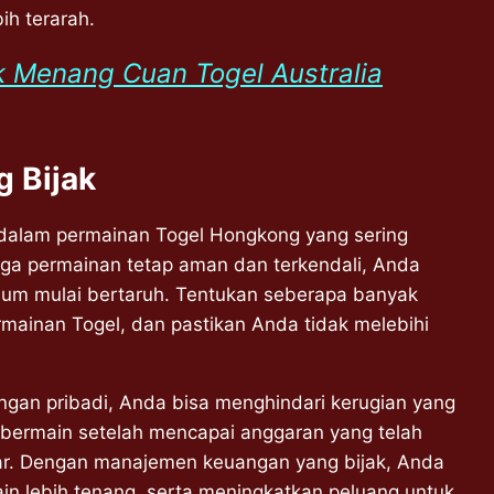
h terarah.
 Menang Cuan Togel Australia
 Bijak
dalam permainan Togel Hongkong yang sering
ga permainan tetap aman dan terkendali, Anda
lum mulai bertaruh. Tentukan seberapa banyak
mainan Togel, dan pastikan Anda tidak melebihi
gan pribadi, Anda bisa menghindari kerugian yang
s bermain setelah mencapai anggaran yang telah
esar. Dengan manajemen keuangan yang bijak, Anda
in lebih tenang, serta meningkatkan peluang untuk