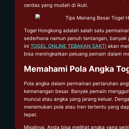
cerdas yang mudah di ikuti.
Togel Hongkong adalah salah satu permaina
sederhana namun penuh tantangan, banyak p
ini
TOGEL ONLINE TEBAKAN SAKTI
akan mem
bisa meningkatkan peluang pemain dalam me
Memahami Pola Angka To
Pola angka dalam permainan pertaruhan angka
kemenangan besar. Banyak pemain mengguna
muncul atau angka yang jarang keluar. Denga
menemukan pola atau tren tertentu yang d
tepat.
Misalnya, Anda bisa melihat angka yang ser