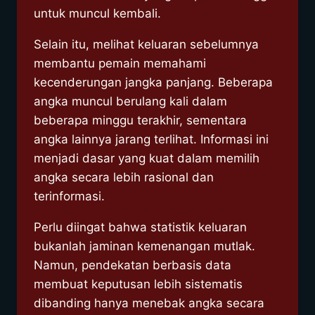
untuk muncul kembali.
Selain itu, melihat keluaran sebelumnya
membantu pemain memahami
kecenderungan jangka panjang. Beberapa
angka muncul berulang kali dalam
beberapa minggu terakhir, sementara
angka lainnya jarang terlihat. Informasi ini
menjadi dasar yang kuat dalam memilih
angka secara lebih rasional dan
terinformasi.
Perlu diingat bahwa statistik keluaran
bukanlah jaminan kemenangan mutlak.
Namun, pendekatan berbasis data
membuat keputusan lebih sistematis
dibanding hanya menebak angka secara