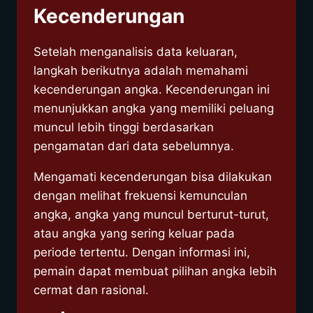
Kecenderungan
Setelah menganalisis data keluaran,
langkah berikutnya adalah memahami
kecenderungan angka. Kecenderungan ini
menunjukkan angka yang memiliki peluang
muncul lebih tinggi berdasarkan
pengamatan dari data sebelumnya.
Mengamati kecenderungan bisa dilakukan
dengan melihat frekuensi kemunculan
angka, angka yang muncul berturut-turut,
atau angka yang sering keluar pada
periode tertentu. Dengan informasi ini,
pemain dapat membuat pilihan angka lebih
cermat dan rasional.