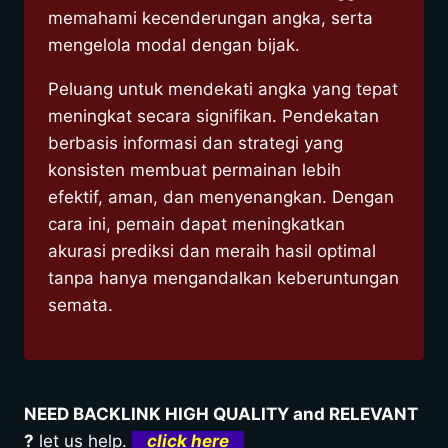
memahami kecenderungan angka, serta
mengelola modal dengan bijak.
Peluang untuk mendekati angka yang tepat
meningkat secara signifikan. Pendekatan
berbasis informasi dan strategi yang
konsisten membuat permainan lebih
efektif, aman, dan menyenangkan. Dengan
cara ini, pemain dapat meningkatkan
akurasi prediksi dan meraih hasil optimal
tanpa hanya mengandalkan keberuntungan
semata.
NEED BACKLINK HIGH QUALITY and RELEVANT
?
let us help.
click here