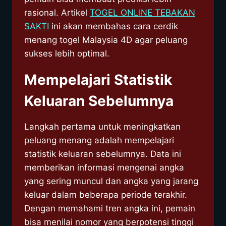
rasional. Artikel
TOGEL ONLINE TEBAKAN
SAKTI
ini akan membahas cara cerdik
menang togel Malaysia 4D agar peluang
sukses lebih optimal.
Mempelajari Statistik
Keluaran Sebelumnya
Langkah pertama untuk meningkatkan
peluang menang adalah mempelajari
statistik keluaran sebelumnya. Data ini
memberikan informasi mengenai angka
yang sering muncul dan angka yang jarang
keluar dalam beberapa periode terakhir.
Dengan memahami tren angka ini, pemain
bisa menilai nomor yang berpotensi tinggi