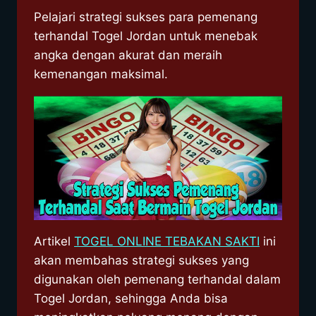
Pelajari strategi sukses para pemenang
terhandal Togel Jordan untuk menebak
angka dengan akurat dan meraih
kemenangan maksimal.
Artikel
TOGEL ONLINE TEBAKAN SAKTI
ini
akan membahas strategi sukses yang
digunakan oleh pemenang terhandal dalam
Togel Jordan, sehingga Anda bisa