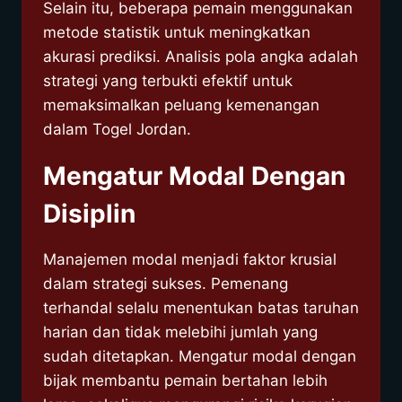
Selain itu, beberapa pemain menggunakan
metode statistik untuk meningkatkan
akurasi prediksi. Analisis pola angka adalah
strategi yang terbukti efektif untuk
memaksimalkan peluang kemenangan
dalam Togel Jordan.
Mengatur Modal Dengan
Disiplin
Manajemen modal menjadi faktor krusial
dalam strategi sukses. Pemenang
terhandal selalu menentukan batas taruhan
harian dan tidak melebihi jumlah yang
sudah ditetapkan. Mengatur modal dengan
bijak membantu pemain bertahan lebih