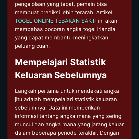
pengelolaan yang tepat, pemain bisa
membuat prediksi lebih terarah. Artikel
TOGEL ONLINE TEBAKAN SAKTI
ini akan
membahas bocoran angka togel Irlandia
yang dapat membantu meningkatkan
peluang cuan.
Mempelajari Statistik
Keluaran Sebelumnya
Langkah pertama untuk mendekati angka
jitu adalah mempelajari statistik keluaran
sebelumnya. Data ini memberikan
informasi tentang angka mana yang sering
muncul dan angka mana yang jarang keluar
dalam beberapa periode terakhir. Dengan