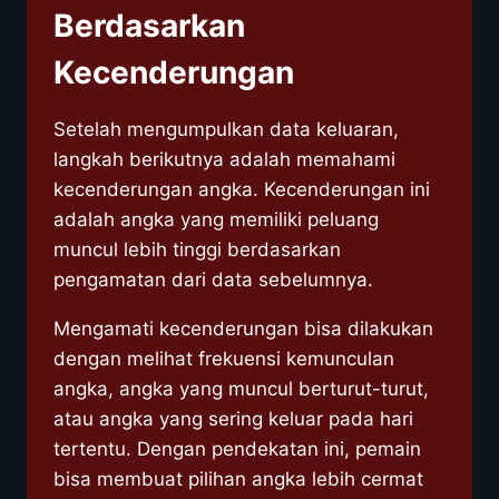
Berdasarkan
Kecenderungan
Setelah mengumpulkan data keluaran,
langkah berikutnya adalah memahami
kecenderungan angka. Kecenderungan ini
adalah angka yang memiliki peluang
muncul lebih tinggi berdasarkan
pengamatan dari data sebelumnya.
Mengamati kecenderungan bisa dilakukan
dengan melihat frekuensi kemunculan
angka, angka yang muncul berturut-turut,
atau angka yang sering keluar pada hari
tertentu. Dengan pendekatan ini, pemain
bisa membuat pilihan angka lebih cermat