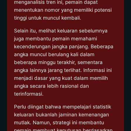
menganalisis tren ini, pemain dapat
menentukan nomor yang memiliki potensi
tinggi untuk muncul kembali.
Selain itu, melihat keluaran sebelumnya
juga membantu pemain memahami
kecenderungan jangka panjang. Beberapa
angka muncul berulang kali dalam
beberapa minggu terakhir, sementara
angka lainnya jarang terlihat. Informasi ini
menjadi dasar yang kuat dalam memilih
angka secara lebih rasional dan
terinformasi.
Perlu diingat bahwa mempelajari statistik
keluaran bukanlah jaminan kemenangan
mutlak. Namun, strategi ini membantu
pemain membuat keputusan berdasarkan