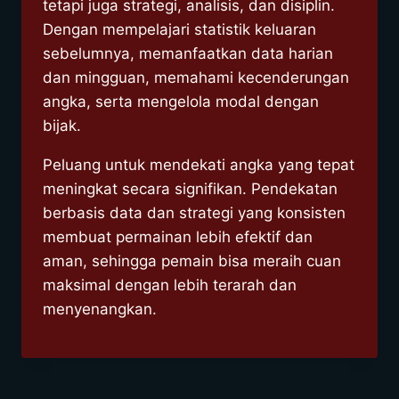
tetapi juga strategi, analisis, dan disiplin.
Dengan mempelajari statistik keluaran
sebelumnya, memanfaatkan data harian
dan mingguan, memahami kecenderungan
angka, serta mengelola modal dengan
bijak.
Peluang untuk mendekati angka yang tepat
meningkat secara signifikan. Pendekatan
berbasis data dan strategi yang konsisten
membuat permainan lebih efektif dan
aman, sehingga pemain bisa meraih cuan
maksimal dengan lebih terarah dan
menyenangkan.