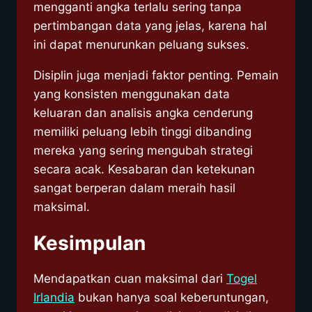
mengganti angka terlalu sering tanpa
pertimbangan data yang jelas, karena hal
ini dapat menurunkan peluang sukses.
Disiplin juga menjadi faktor penting. Pemain
yang konsisten menggunakan data
keluaran dan analisis angka cenderung
memiliki peluang lebih tinggi dibanding
mereka yang sering mengubah strategi
secara acak. Kesabaran dan ketekunan
sangat berperan dalam meraih hasil
maksimal.
Kesimpulan
Mendapatkan cuan maksimal dari
Togel
Irlandia
bukan hanya soal keberuntungan,