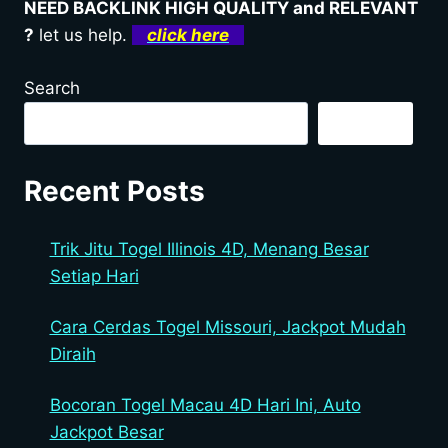
NEED BACKLINK HIGH QUALITY and RELEVANT
?
let us help.
click here
Search
Search
Recent Posts
Trik Jitu Togel Illinois 4D, Menang Besar
Setiap Hari
Cara Cerdas Togel Missouri, Jackpot Mudah
Diraih
Bocoran Togel Macau 4D Hari Ini, Auto
Jackpot Besar