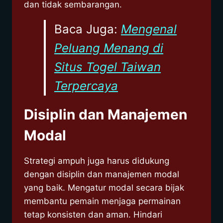
dan tidak sembarangan.
Baca Juga:
Mengenal
Peluang Menang di
Situs Togel Taiwan
Terpercaya
Disiplin dan Manajemen
Modal
Strategi ampuh juga harus didukung
dengan disiplin dan manajemen modal
yang baik. Mengatur modal secara bijak
membantu pemain menjaga permainan
tetap konsisten dan aman. Hindari