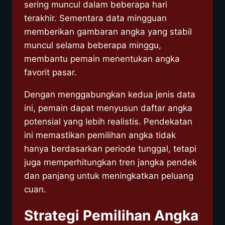
sering muncul dalam beberapa hari
terakhir. Sementara data mingguan
memberikan gambaran angka yang stabil
muncul selama beberapa minggu,
membantu pemain menentukan angka
favorit pasar.
Dengan menggabungkan kedua jenis data
ini, pemain dapat menyusun daftar angka
potensial yang lebih realistis. Pendekatan
ini memastikan pemilihan angka tidak
hanya berdasarkan periode tunggal, tetapi
juga memperhitungkan tren jangka pendek
dan panjang untuk meningkatkan peluang
cuan.
Strategi Pemilihan Angka