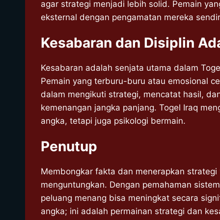
agar strategi menjadi lebih solid. Pemain y
eksternal dengan pengamatan mereka sendir
Kesabaran dan Disiplin Ad
Kesabaran adalah senjata utama dalam Togel.
Pemain yang terburu-buru atau emosional ce
dalam mengikuti strategi, mencatat hasil, 
kemenangan jangka panjang. Togel Iraq men
angka, tetapi juga psikologi bermain.
Penutup
Membongkar fakta dan menerapkan strategi y
menguntungkan. Dengan pemahaman sistem, an
peluang menang bisa meningkat secara signi
angka; ini adalah permainan strategi dan ke