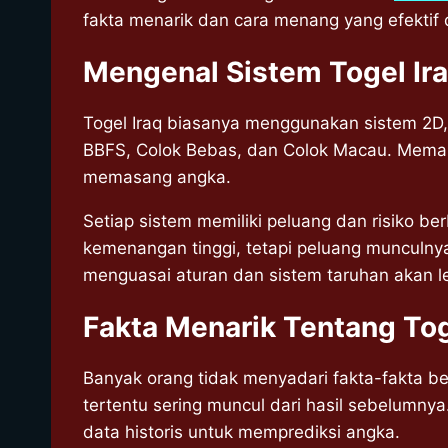
fakta menarik dan cara menang yang efektif 
Mengenal Sistem Togel Ir
Togel Iraq biasanya menggunakan sistem 2D, 
BBFS, Colok Bebas, dan Colok Macau. Memaha
memasang angka.
Setiap sistem memiliki peluang dan risiko be
kemenangan tinggi, tetapi peluang munculny
menguasai aturan dan sistem taruhan akan le
Fakta Menarik Tentang Tog
Banyak orang tidak menyadari fakta-fakta be
tertentu sering muncul dari hasil sebelumny
data historis untuk memprediksi angka.