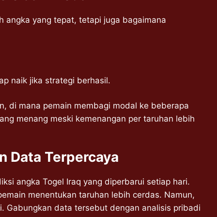
ih angka yang tepat, tetapi juga bagaimana
 naik jika strategi berhasil.
pkan, di mana pemain membagi modal ke beberapa
luang menang meski kemenangan per taruhan lebih
n Data Terpercaya
iksi angka Togel Iraq yang diperbarui setiap hari.
pemain menentukan taruhan lebih cerdas. Namun,
. Gabungkan data tersebut dengan analisis pribadi