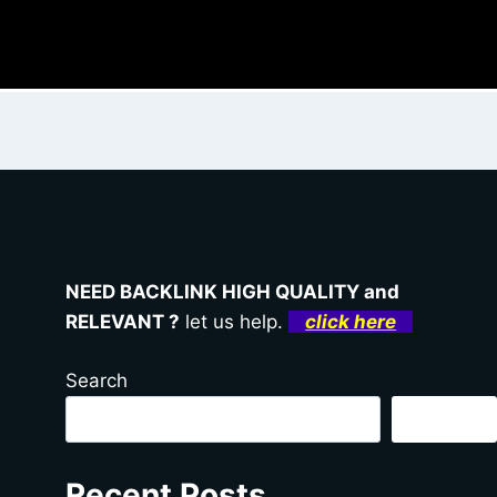
NEED BACKLINK HIGH QUALITY and
RELEVANT ?
let us help.
click here
Search
Search
Recent Posts