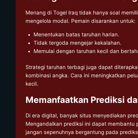
Menang di Togel Iraq tidak hanya soal memil
mengelola modal. Pemain disarankan untuk:
Menentukan batas taruhan harian.
Tidak tergoda mengejar kekalahan.
Memulai dengan taruhan kecil dan bertahap
Strategi taruhan terbagi juga dapat ditera
kombinasi angka. Cara ini meningkatkan pe
kecil.
Memanfaatkan Prediksi da
Di era digital, banyak situs menyediakan pred
Mengandalkan prediksi ini dapat membantu 
jangan sepenuhnya bergantung pada prediksi