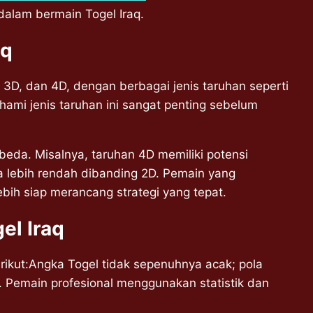
dalam bermain Togel Iraq.
aq
3D, dan 4D, dengan berbagai jenis taruhan seperti
mi jenis taruhan ini sangat penting sebelum
rbeda. Misalnya, taruhan 4D memiliki potensi
a lebih rendah dibanding 2D. Pemain yang
bih siap merancang strategi yang tepat.
el Iraq
rikut:Angka Togel tidak sepenuhnya acak; pola
a. Pemain profesional menggunakan statistik dan