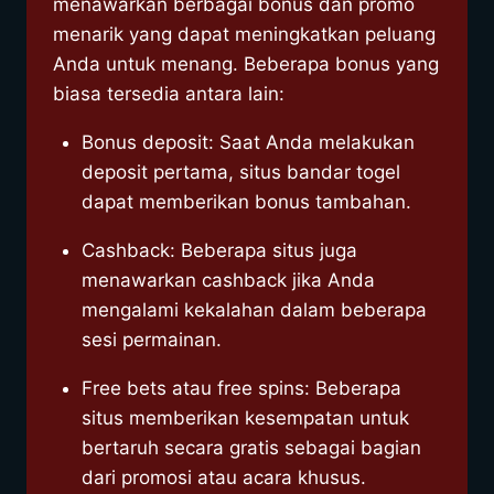
menawarkan berbagai bonus dan promo
menarik yang dapat meningkatkan peluang
Anda untuk menang. Beberapa bonus yang
biasa tersedia antara lain:
Bonus deposit: Saat Anda melakukan
deposit pertama, situs bandar togel
dapat memberikan bonus tambahan.
Cashback: Beberapa situs juga
menawarkan cashback jika Anda
mengalami kekalahan dalam beberapa
sesi permainan.
Free bets atau free spins: Beberapa
situs memberikan kesempatan untuk
bertaruh secara gratis sebagai bagian
dari promosi atau acara khusus.