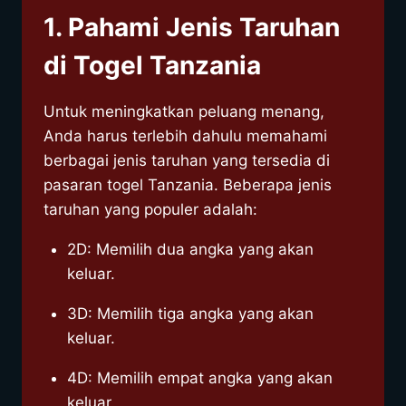
1. Pahami Jenis Taruhan
di Togel Tanzania
Untuk meningkatkan peluang menang,
Anda harus terlebih dahulu memahami
berbagai jenis taruhan yang tersedia di
pasaran togel Tanzania. Beberapa jenis
taruhan yang populer adalah:
2D: Memilih dua angka yang akan
keluar.
3D: Memilih tiga angka yang akan
keluar.
4D: Memilih empat angka yang akan
keluar.