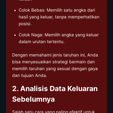
Colok Bebas: Memilih satu angka dari
hasil yang keluar, tanpa memperhatikan
posisi.
Colok Naga: Memilih angka yang keluar
dalam urutan tertentu.
Dengan memahami jenis taruhan ini, Anda
bisa menyesuaikan strategi bermain dan
memilih taruhan yang sesuai dengan gaya
dan tujuan Anda.
2. Analisis Data Keluaran
Sebelumnya
Salah satu cara yang paling efektif untuk