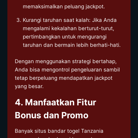
memaksimalkan peluang jackpot.
Kurangi taruhan saat kalah: Jika Anda
mengalami kekalahan berturut-turut,
pertimbangkan untuk mengurangi
taruhan dan bermain lebih berhati-hati.
Dengan menggunakan strategi bertahap,
Anda bisa mengontrol pengeluaran sambil
tetap berpeluang mendapatkan jackpot
yang besar.
4. Manfaatkan Fitur
Bonus dan Promo
Banyak situs bandar togel Tanzania