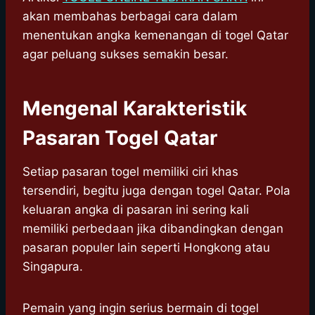
akan membahas berbagai cara dalam
menentukan angka kemenangan di togel Qatar
agar peluang sukses semakin besar.
Mengenal Karakteristik
Pasaran Togel Qatar
Setiap pasaran togel memiliki ciri khas
tersendiri, begitu juga dengan togel Qatar. Pola
keluaran angka di pasaran ini sering kali
memiliki perbedaan jika dibandingkan dengan
pasaran populer lain seperti Hongkong atau
Singapura.
Pemain yang ingin serius bermain di togel