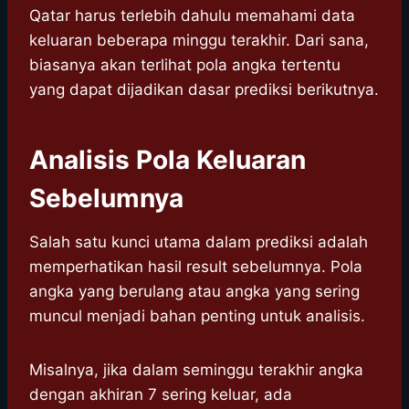
Qatar harus terlebih dahulu memahami data
keluaran beberapa minggu terakhir. Dari sana,
biasanya akan terlihat pola angka tertentu
yang dapat dijadikan dasar prediksi berikutnya.
Analisis Pola Keluaran
Sebelumnya
Salah satu kunci utama dalam prediksi adalah
memperhatikan hasil result sebelumnya. Pola
angka yang berulang atau angka yang sering
muncul menjadi bahan penting untuk analisis.
Misalnya, jika dalam seminggu terakhir angka
dengan akhiran 7 sering keluar, ada