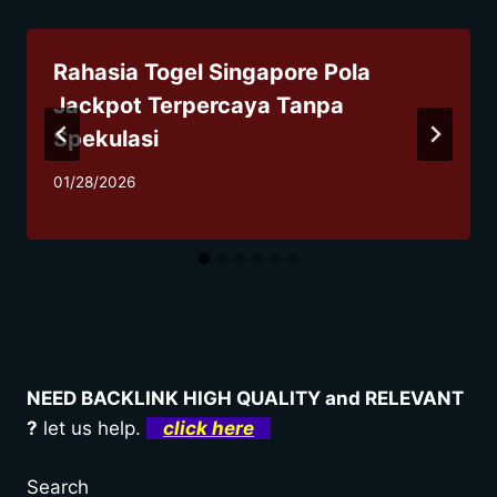
Rahasia Togel Singapore Pola
Jackpot Terpercaya Tanpa
Spekulasi
01/28/2026
NEED BACKLINK HIGH QUALITY and RELEVANT
?
let us help.
click here
Search